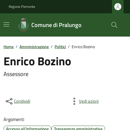
Regione Piemonte
Comune di Pralungo
Home
/
Amministrazione
/
Politici
/
Enrico Bozino
Enrico Bozino
Assessore
Condividi
Vedi azioni
Argomenti
Accesso all'informazione
Trasparenza amministrativa