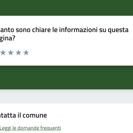
anto sono chiare le informazioni su questa
gina?
a da 1 a 5 stelle la pagina
ta 1 stelle su 5
Valuta 2 stelle su 5
Valuta 3 stelle su 5
Valuta 4 stelle su 5
Valuta 5 stelle su 5
tatta il comune
Leggi le domande frequenti