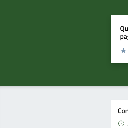
Qu
pa
Valut
Valu
Con