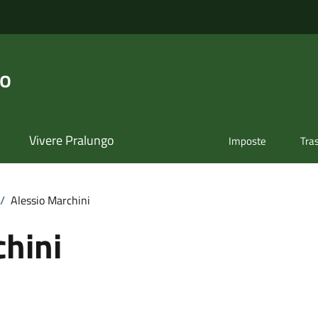
go
Vivere Pralungo
Imposte
Tra
/
Alessio Marchini
chini