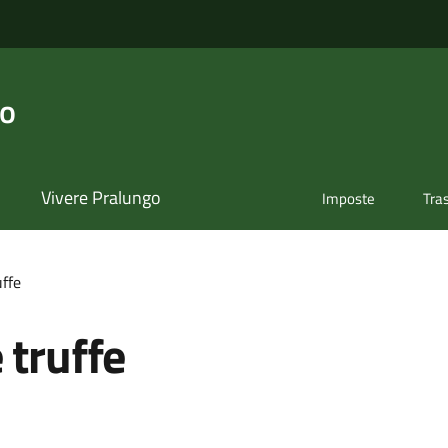
go
Vivere Pralungo
Imposte
Tra
uffe
 truffe