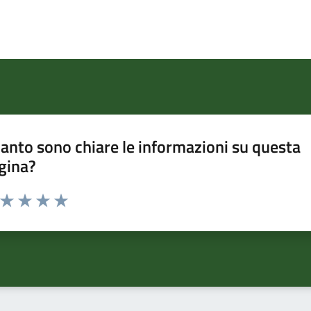
anto sono chiare le informazioni su questa
gina?
a da 1 a 5 stelle la pagina
ta 1 stelle su 5
Valuta 2 stelle su 5
Valuta 3 stelle su 5
Valuta 4 stelle su 5
Valuta 5 stelle su 5