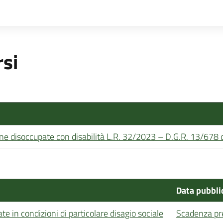
rsi
sone disoccupate con disabilità L.R. 32/2023 – D.G.R. 13/67
Data pubbli
e in condizioni di particolare disagio sociale
Scadenza pr