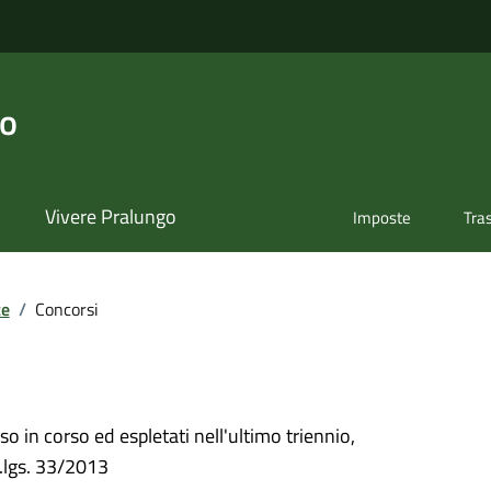
go
Vivere Pralungo
Imposte
Tra
te
/
Concorsi
so in corso ed espletati nell'ultimo triennio,
d.lgs. 33/2013