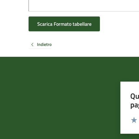
Scarica Formato tabellare
Indietro
Qu
pa
Valut
Valu