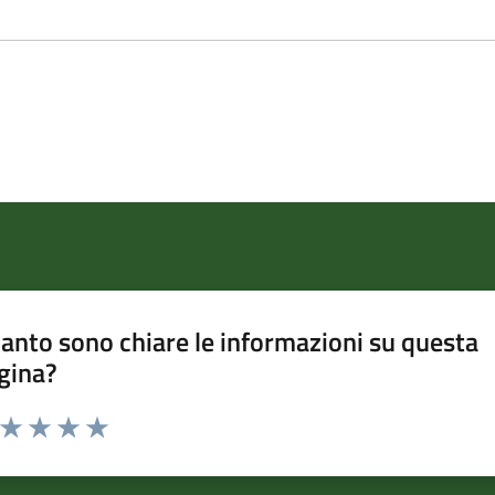
anto sono chiare le informazioni su questa
gina?
a da 1 a 5 stelle la pagina
ta 1 stelle su 5
Valuta 2 stelle su 5
Valuta 3 stelle su 5
Valuta 4 stelle su 5
Valuta 5 stelle su 5