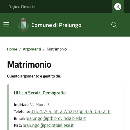
Regione Piemonte
Comune di Pralungo
Home
/
Argomenti
/
Matrimonio
Matrimonio
Questo argomento è gestito da:
Ufficio Servizi Demografici
Indirizzo:
Via Roma 3
01525744 int. 2 Whatsapp 3341083218
Telefono:
pralungo@ptb.provincia.biella.it
Email:
pralungo@pec.ptbiellese.it
PEC: