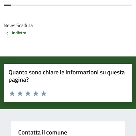
News Scaduta
Indietro
Quanto sono chiare le informazioni su questa
pagina?
Valuta da 1 a 5 stelle la pagina
Valuta 1 stelle su 5
Valuta 2 stelle su 5
Valuta 3 stelle su 5
Valuta 4 stelle su 5
Valuta 5 stelle su 5
Contatta il comune