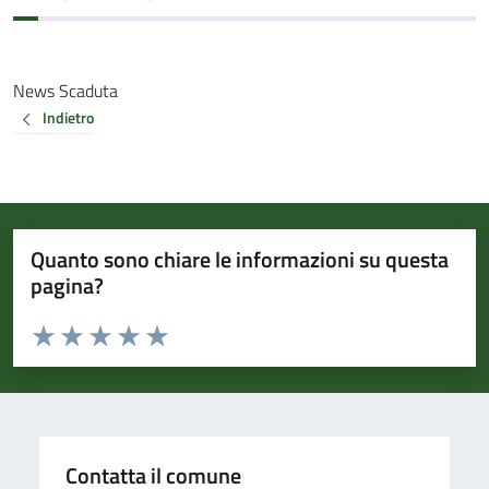
News Scaduta
Indietro
Quanto sono chiare le informazioni su questa
pagina?
Valuta da 1 a 5 stelle la pagina
Valuta 1 stelle su 5
Valuta 2 stelle su 5
Valuta 3 stelle su 5
Valuta 4 stelle su 5
Valuta 5 stelle su 5
Contatta il comune