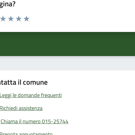
gina?
a da 1 a 5 stelle la pagina
ta 1 stelle su 5
Valuta 2 stelle su 5
Valuta 3 stelle su 5
Valuta 4 stelle su 5
Valuta 5 stelle su 5
tatta il comune
Leggi le domande frequenti
Richiedi assistenza
Chiama il numero 015-25744
Prenota appuntamento