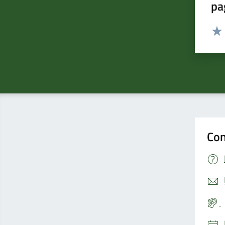
pa
Valut
Valu
Con