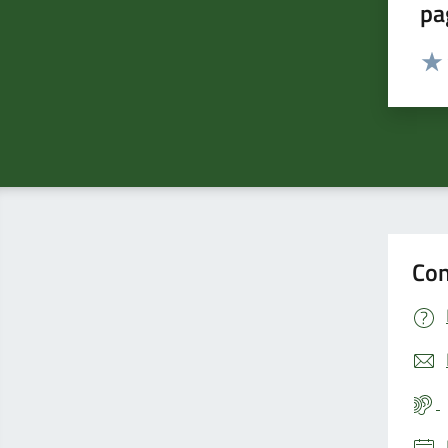
pa
Valut
Valu
Con