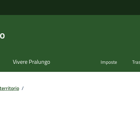
go
Vivere Pralungo
Imposte
Tra
territorio
/