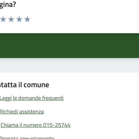
gina?
a da 1 a 5 stelle la pagina
ta 1 stelle su 5
Valuta 2 stelle su 5
Valuta 3 stelle su 5
Valuta 4 stelle su 5
Valuta 5 stelle su 5
tatta il comune
Leggi le domande frequenti
Richiedi assistenza
Chiama il numero 015-25744
Prenota appuntamento