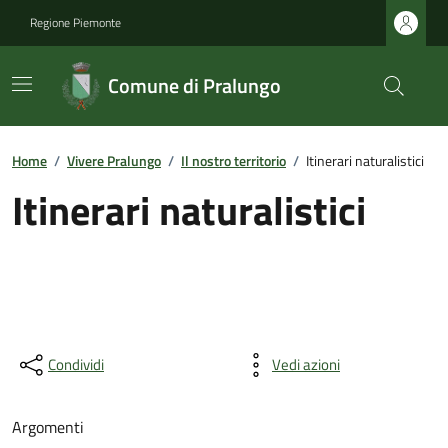
Regione Piemonte
Comune di Pralungo
Home
/
Vivere Pralungo
/
Il nostro territorio
/
Itinerari naturalistici
Itinerari naturalistici
Condividi
Vedi azioni
Argomenti