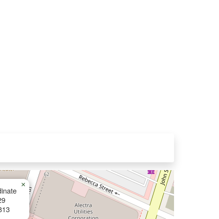
×
inate
29
813