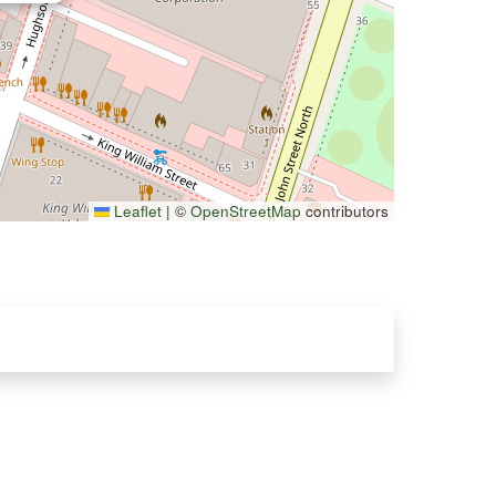
Leaflet
|
©
OpenStreetMap
contributors