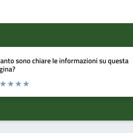
anto sono chiare le informazioni su questa
gina?
a da 1 a 5 stelle la pagina
ta 1 stelle su 5
Valuta 2 stelle su 5
Valuta 3 stelle su 5
Valuta 4 stelle su 5
Valuta 5 stelle su 5