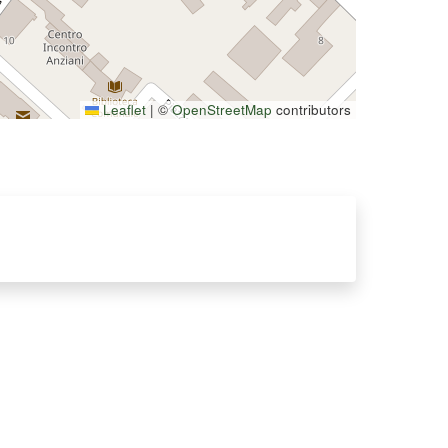
Leaflet
|
©
OpenStreetMap
contributors