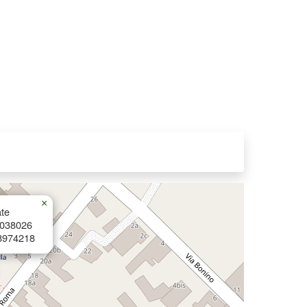
×
te
3038026
8974218