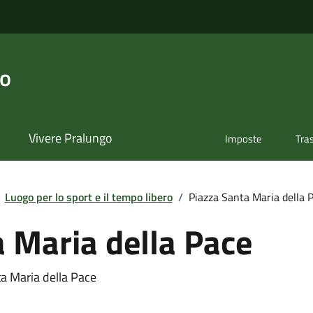
go
Vivere Pralungo
Imposte
Tra
Luogo per lo sport e il tempo libero
/
Piazza Santa Maria della 
 Maria della Pace
ta Maria della Pace