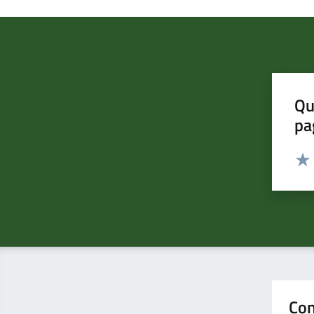
Qu
pa
Valut
Valu
Con