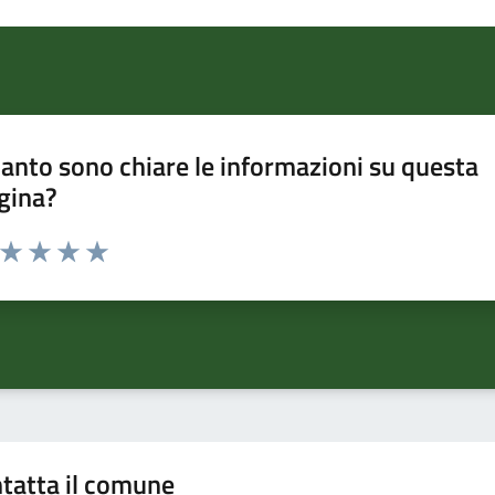
anto sono chiare le informazioni su questa
gina?
a da 1 a 5 stelle la pagina
ta 1 stelle su 5
Valuta 2 stelle su 5
Valuta 3 stelle su 5
Valuta 4 stelle su 5
Valuta 5 stelle su 5
tatta il comune