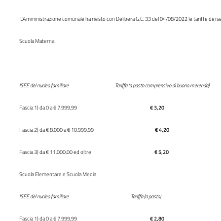
L’Amministrazione comunale ha rivisto con Delibera G.C. 33 del 04/08/2022 le tariffe dei se
Scuola Materna
ISEE del nucleo familiare Tariffa (a pasto comprensivo di buono merenda)
Fascia 1) da 0 a € 7.999,99
€ 3,20
Fascia 2) da € 8.000 a € 10.999,99
€ 4,20
Fascia 3) da € 11.000,00 ed oltre
€ 5,20
Scuola Elementare e Scuola Media
ISEE del nucleo familiare Tariffa (a pasto)
Fascia 1) da 0 a € 7.999,99
€ 2,80