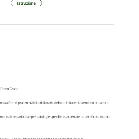
Istruzione
di Primo Grado.
ia all’ora di pranzo stabilita dall’orario definito in base al calendario scolastico.
nco o diete particolari per patologie specifiche, accertate da certificato medico
re i 7 giorni, altrimenti necessitano di certificato medico.