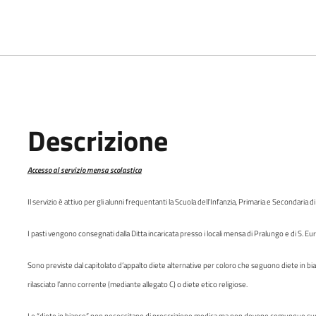
Descrizione
Accesso al servizio mensa scolastica
Il servizio è attivo per gli alunni frequentanti la Scuola dell’Infanzia, Primaria e Secondaria 
I pasti vengono consegnati dalla Ditta incaricata presso i locali mensa di Pralungo e di S. Euros
Sono previste dal capitolato d’appalto diete alternative per coloro che seguono diete in bia
rilasciato l’anno corrente (mediante allegato C) o diete etico religiose.
Le “diete in bianco” non necessitano di prescrizione medica ma non devono comunque supera