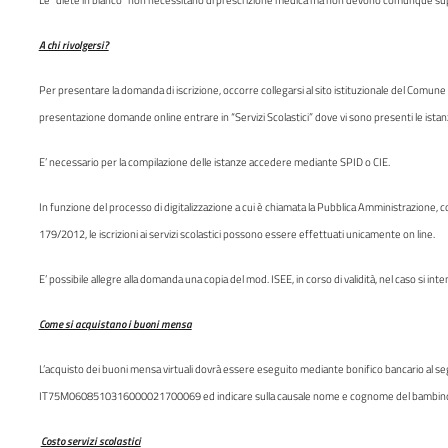
A chi rivolgersi?
Per presentare la domanda di iscrizione, occorre collegarsi al sito istituzionale del Comune 
presentazione domande online entrare in “Servizi Scolastici” dove vi sono presenti le istan
E’ necessario per la compilazione delle istanze accedere mediante SPID o CIE.
In funzione del processo di digitalizzazione a cui è chiamata la Pubblica Amministrazione, co
179/2012, le iscrizioni ai servizi scolastici possono essere effettuati unicamente on line.
E’ possibile allegre alla domanda una copia del mod. ISEE, in corso di validità, nel caso si int
Come si acquistano i buoni mensa
L’acquisto dei buoni mensa virtuali dovrà essere eseguito mediante bonifico bancario al
IT75M0608510316000021700069 ed indicare sulla causale nome e cognome del bambino 
Costo servizi scolastici