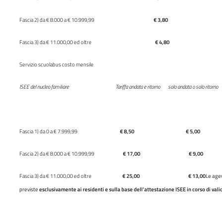
Fascia 2) da € 8.000 a € 10.999,99
€ 3,80
Fascia 3) da € 11.000,00 ed oltre
€ 4,80
Servizio scuolabus costo mensile
ISEE del nucleo familiare Tariffa andata e ritorno solo andata o solo ritorno
Fascia 1) da 0 a € 7.999,99
€ 8,50 € 5,00
Fascia 2) da € 8.000 a € 10.999,99
€ 17,00 € 9,00
Fascia 3) da € 11.000,00 ed oltre
€ 25,00 € 13,00
L
e agev
previste
esclusivamente ai residenti e sulla base dell’attestazione ISEE in corso di vali