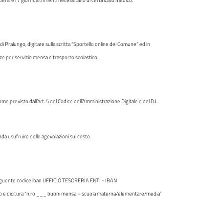
di Pralungo, digitare sulla scritta “Sportello online del Comune” ed in
ze per servizio mensa e trasporto scolastico.
me previsto dall’art. 5 del Codice dell’Amministrazione Digitale e del D.L.
enda usufruire delle agevolazioni sul costo.
 seguente codice iban UFFICIO TESORERIA ENTI - IBAN
e dicitura “n.ro ___ buoni mensa – scuola materna/elementare/media”