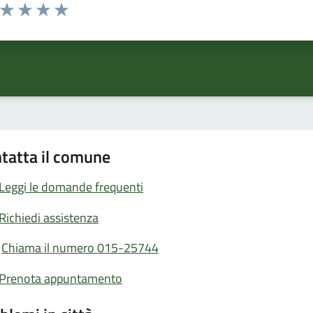
a da 1 a 5 stelle la pagina
ta 1 stelle su 5
Valuta 2 stelle su 5
Valuta 3 stelle su 5
Valuta 4 stelle su 5
Valuta 5 stelle su 5
tatta il comune
Leggi le domande frequenti
Richiedi assistenza
Chiama il numero 015-25744
Prenota appuntamento