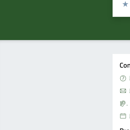
Valut
Valu
Con