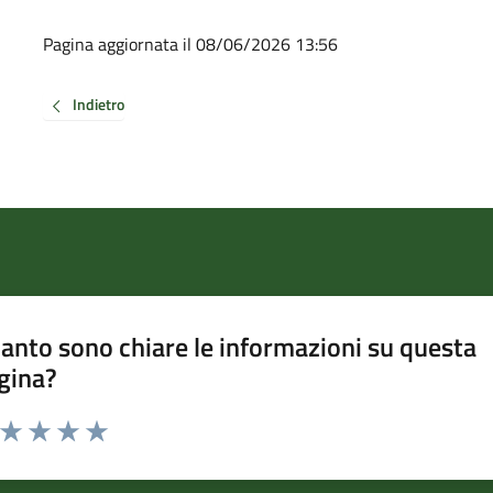
Pagina aggiornata il 08/06/2026 13:56
Indietro
anto sono chiare le informazioni su questa
gina?
a da 1 a 5 stelle la pagina
ta 1 stelle su 5
Valuta 2 stelle su 5
Valuta 3 stelle su 5
Valuta 4 stelle su 5
Valuta 5 stelle su 5