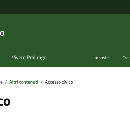
go
Vivere Pralungo
Imposte
Tra
te
/
Altri contenuti
/
Accesso civico
co