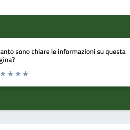
anto sono chiare le informazioni su questa
gina?
a da 1 a 5 stelle la pagina
ta 1 stelle su 5
Valuta 2 stelle su 5
Valuta 3 stelle su 5
Valuta 4 stelle su 5
Valuta 5 stelle su 5