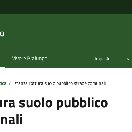
go
Vivere Pralungo
Imposte
Tra
tica
/
istanza rottura suolo pubblico strade comunali
ura suolo pubblico
nali