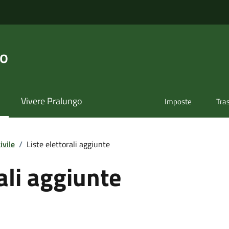
go
Vivere Pralungo
Imposte
Tra
ivile
/
Liste elettorali aggiunte
ali aggiunte