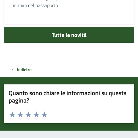
rinnovo del passaporto
Tutte le novità
Indietro
Quanto sono chiare le informazioni su questa
pagina?
Valuta da 1 a 5 stelle la pagina
Valuta 1 stelle su 5
Valuta 2 stelle su 5
Valuta 3 stelle su 5
Valuta 4 stelle su 5
Valuta 5 stelle su 5