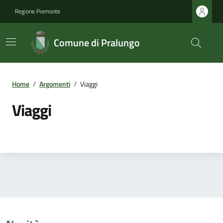
Regione Piemonte
Comune di Pralungo
Home
/
Argomenti
/
Viaggi
Viaggi