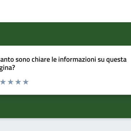
anto sono chiare le informazioni su questa
gina?
a da 1 a 5 stelle la pagina
ta 1 stelle su 5
Valuta 2 stelle su 5
Valuta 3 stelle su 5
Valuta 4 stelle su 5
Valuta 5 stelle su 5