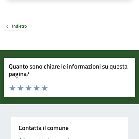
Indietro
Quanto sono chiare le informazioni su questa
pagina?
Valuta da 1 a 5 stelle la pagina
Valuta 1 stelle su 5
Valuta 2 stelle su 5
Valuta 3 stelle su 5
Valuta 4 stelle su 5
Valuta 5 stelle su 5
Contatta il comune