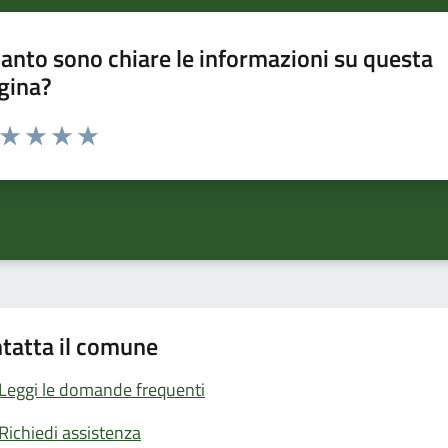
anto sono chiare le informazioni su questa
gina?
a da 1 a 5 stelle la pagina
ta 1 stelle su 5
Valuta 2 stelle su 5
Valuta 3 stelle su 5
Valuta 4 stelle su 5
Valuta 5 stelle su 5
tatta il comune
Leggi le domande frequenti
Richiedi assistenza