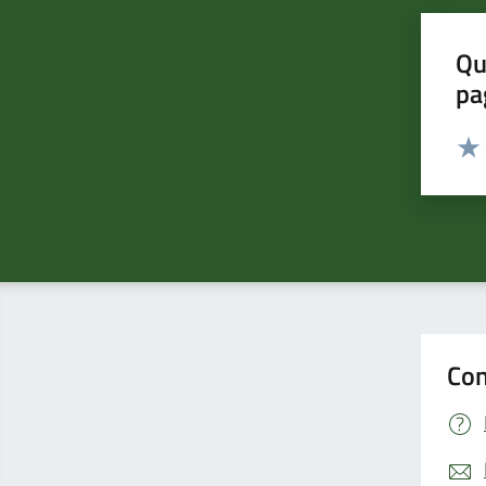
Qu
pa
Valut
Valu
Con