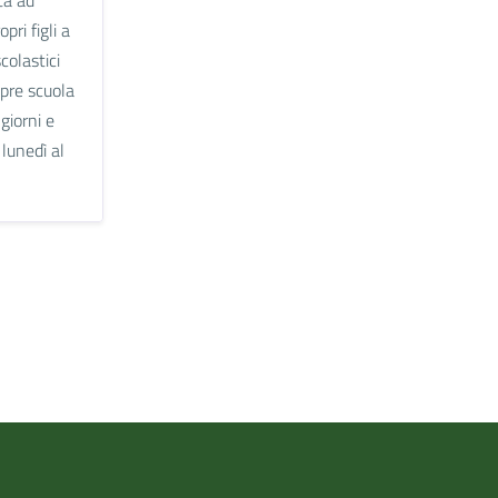
ri figli a
colastici
o pre scuola
giorni e
 lunedì al